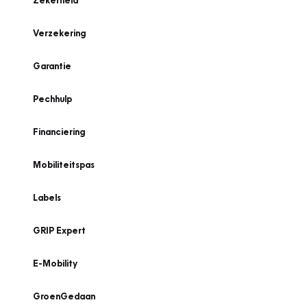
Zekerheid
Verzekering
Garantie
Pechhulp
Financiering
Mobiliteitspas
Labels
GRIP Expert
E-Mobility
GroenGedaan