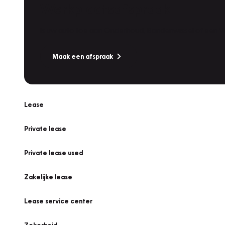
Werkplaatsafspraak
Is uw auto toe aan Onderhoud, Bandenwissel of een Va
Maak een afspraak
Lease
Private lease
Private lease used
Zakelijke lease
Lease service center