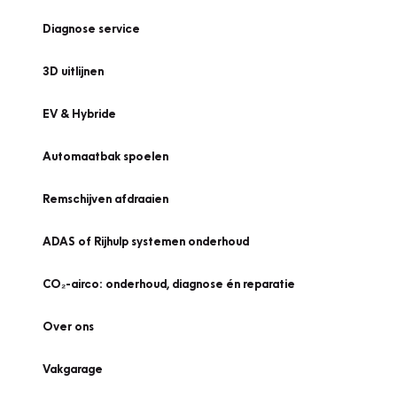
Diagnose service
3D uitlijnen
EV & Hybride
Automaatbak spoelen
Remschijven afdraaien
ADAS of Rijhulp systemen onderhoud
CO₂-airco: onderhoud, diagnose én reparatie
Over ons
Vakgarage