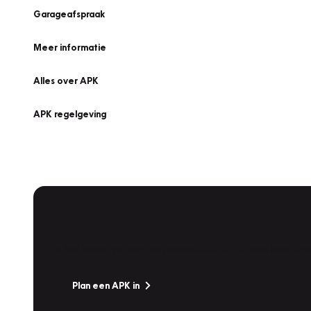
Garageafspraak
Meer informatie
Alles over APK
APK regelgeving
APK Keuring bij Vakgarage!
Is het weer tijd voor de jaarlijkse APK? Ga snel naar V
Plan een APK in