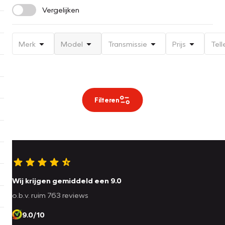
Vergelijken
Merk
Model
Transmissie
Prijs
Tell
Filteren
Wij krijgen gemiddeld een 9.0
o.b.v. ruim 763 reviews
9.0/10