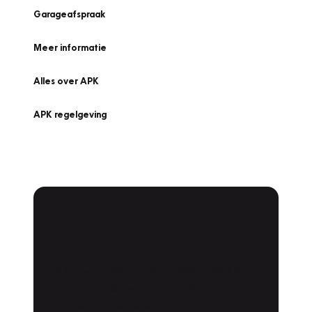
Garageafspraak
Meer informatie
Alles over APK
APK regelgeving
APK Keuring bij
Vakgarage!
Is het weer tijd voor de jaarlijkse APK? Ga
snel naar Vakgarage bij u in de buurt, en ga
zonder zorgen de weg op!