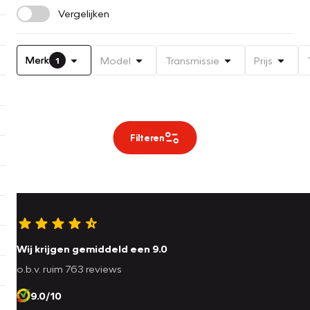
Vergelijken
Merk
Model
Transmissie
Prijs
1
Filteren
Wij krijgen gemiddeld een 9.0
o.b.v. ruim 763 reviews
9.0/10