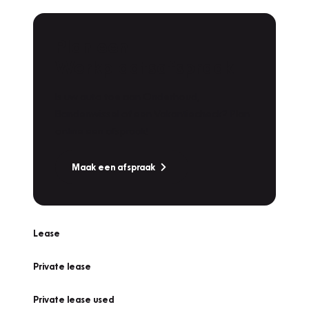
Plan een
Werkplaatsafspraak
Is uw auto toe aan Onderhoud,
Bandenwissel of een Vakantiecheck? Plan
online een afspraak!
Maak een afspraak
Lease
Private lease
Private lease used