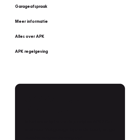
Garageafspraak
Meer informatie
Alles over APK
APK regelgeving
APK Keuring bij
Vakgarage!
Is het weer tijd voor de jaarlijkse APK? Ga
snel naar Vakgarage bij u in de buurt, en ga
zonder zorgen de weg op!