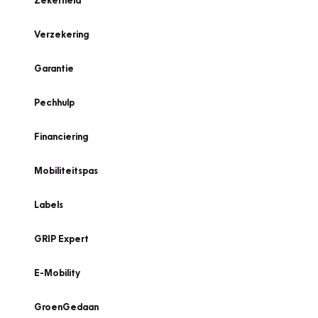
Zekerheid
Verzekering
Garantie
Pechhulp
Financiering
Mobiliteitspas
Labels
GRIP Expert
E-Mobility
GroenGedaan