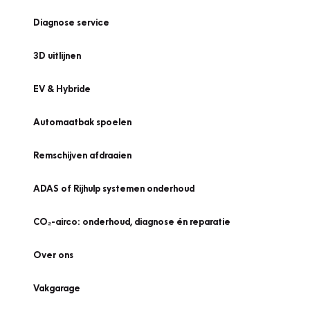
Diagnose service
3D uitlijnen
EV & Hybride
Automaatbak spoelen
Remschijven afdraaien
ADAS of Rijhulp systemen onderhoud
CO₂-airco: onderhoud, diagnose én reparatie
Over ons
Vakgarage