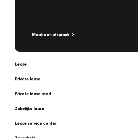
Werkplaatsafspraak
Is uw auto toe aan Onderhoud, Bandenwissel of een Va
Maak een afspraak
Lease
Private lease
Private lease used
Zakelijke lease
Lease service center