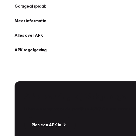
Garageafspraak
Meer informatie
Alles over APK
APK regelgeving
APK Keuring bij Vakgarage!
Is het weer tijd voor de jaarlijkse APK? Ga snel naar V
Plan een APK in