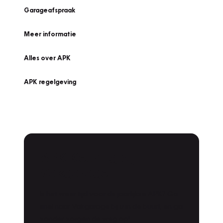
Garageafspraak
Meer informatie
Alles over APK
APK regelgeving
APK Keuring bij
Vakgarage!
Is het weer tijd voor de jaarlijkse APK? Ga
snel naar Vakgarage bij u in de buurt, en ga
zonder zorgen de weg op!