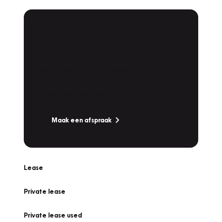
Plan een
Werkplaatsafspraak
Is uw auto toe aan Onderhoud,
Bandenwissel of een Vakantiecheck? Plan
online een afspraak!
Maak een afspraak
Lease
Private lease
Private lease used