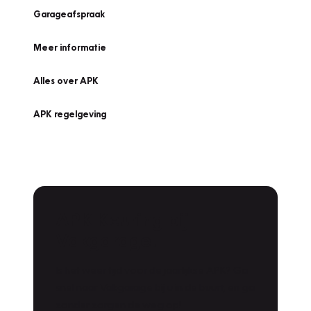
Garageafspraak
Meer informatie
Alles over APK
APK regelgeving
APK Keuring bij
Vakgarage!
Is het weer tijd voor de jaarlijkse APK? Ga
snel naar Vakgarage bij u in de buurt, en ga
zonder zorgen de weg op!