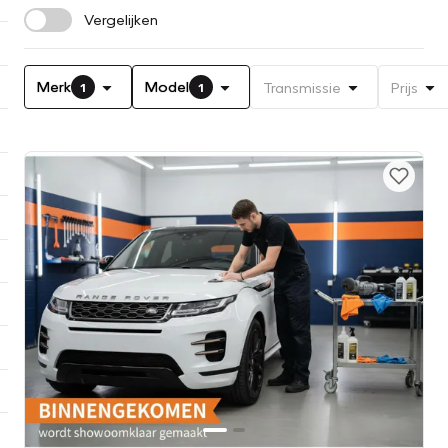
Vergelijken
Merk
Model
Transmissie
Prijs
1
1