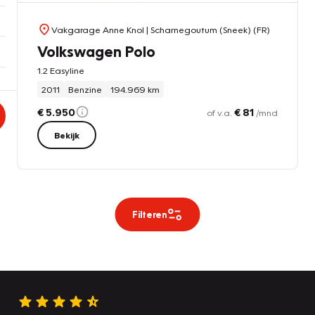
Vakgarage Anne Knol
| Scharnegoutum (Sneek) (FR)
Volkswagen Polo
1.2 Easyline
2011
Benzine
194.969 km
€ 5.950
€ 81
of v.a.
/mnd
Bekijk
Filteren