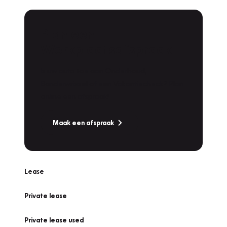
Plan een
Werkplaatsafspraak
Is uw auto toe aan Onderhoud,
Bandenwissel of een Vakantiecheck? Plan
online een afspraak!
Maak een afspraak
Lease
Private lease
Private lease used