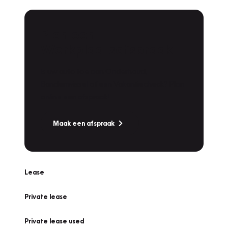
Plan een
Werkplaatsafspraak
Is uw auto toe aan Onderhoud,
Bandenwissel of een Vakantiecheck? Plan
online een afspraak!
Maak een afspraak
Lease
Private lease
Private lease used