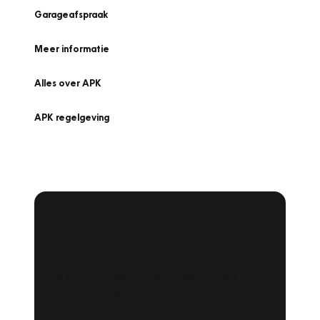
Garageafspraak
Meer informatie
Alles over APK
APK regelgeving
APK Keuring bij
Vakgarage!
Is het weer tijd voor de jaarlijkse APK? Ga
snel naar Vakgarage bij u in de buurt, en ga
zonder zorgen de weg op!