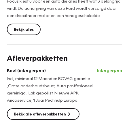
Focus kiest u voor een auto die alles heeft wat u belangrijk
vindt. De aandrijving van deze Ford wordt verzorgd door
een driecilinder motor en een handgeschakelde
vijfversnellingsbak.
Bekijk alles
Naast de routeinformatie van het navigatiesysteem kunt u
muziek via het audiosysteem ook online beluisteren via
bluetooth. Soms heeft u meer parkeerruimte dan u denkt.
Afleverpakketten
Maar soms ook niet. De parkeersensoren vertellen precies
hoeveel. Deze Ford is bovendien voorzien van cruise
Knol (inbegrepen)
Inbegrepen
control. Dus comfortabel en zuinig rijden verzekerd! In deze
Incl, minimaal 12 Maanden BOVAG garantie
auto kiest u zelf uw ideale temperatuur dankzij de
,Grote onderhoudsbeurt, Auto proffesioneel
airconditioning. Natuurlijk behoren dashboard met
gereinigd , Lak gepolijst. Nieuwe APK,
spraakbediening, lederen stuur, centrale deurvergrendeling
Aircoservice, 1 Jaar Pechhulp Europa
met afstandsbediening, boordcomputer en lederen
versnellingspook ook tot de uitrusting van deze complete
Bekijk alle afleverpakketten
auto.