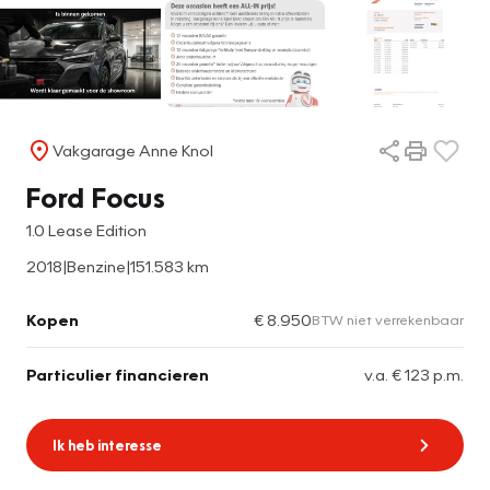
Vakgarage Anne Knol
Ford Focus
1.0 Lease Edition
2018
|
Benzine
|
151.583 km
Kopen
€ 8.950
BTW niet verrekenbaar
Particulier financieren
v.a. € 123 p.m.
Ik heb interesse