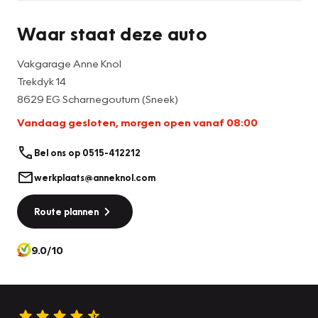
In de Ford Focus heeft uw veiligheid en die van uw
omgeving prioriteit. De auto is ook uitgerust met hill hold
Waar staat deze auto
functie en bandenspanningcontrolesysteem.
Vakgarage Anne Knol
Neem contact op en we regelen een afspraak!
Trekdyk 14
8629 EG Scharnegoutum (Sneek)
Vandaag gesloten, morgen open vanaf 08:00
Bel ons op 0515-412212
werkplaats@anneknol.com
Route plannen
9.0/10