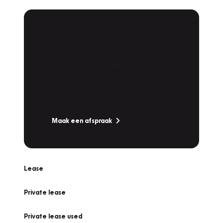
Plan een
Werkplaatsafspraak
Is uw auto toe aan Onderhoud,
Bandenwissel of een Vakantiecheck? Plan
online een afspraak!
Maak een afspraak
Lease
Private lease
Private lease used