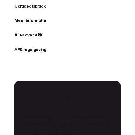
Garageafspraak
Meer informatie
Alles over APK
APK regelgeving
APK Keuring bij
Vakgarage!
Is het weer tijd voor de jaarlijkse APK? Ga
snel naar Vakgarage bij u in de buurt, en ga
zonder zorgen de weg op!