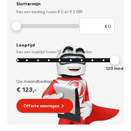
Slottermijn
Kies een bedrag tussen
€ 0
en
€ 2.685
Looptijd
Kies een looptijd tussen
12
en
120
maanden
120
mnd
Uw maandbedrag:
€ 123
,-
Offerte aanvragen