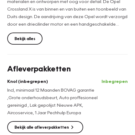
materialen en ontworpen met oog voor detail. De Opel
Crossland X is van binnen en van buiten een toonbeeld van
Duits design. De aandrijving van deze Opel wordt verzorgd
door een driecilinder motor en een handgeschakelde
vijfversnellingsbak. Winterse omstandigheden? Geniet dan
van het comfort van de stoelverwarming! Een verwarmd
Bekijk alles
stuurwiel overbodige luxe? Wacht maar tot het kouder
wordt! Natuurlijk behoren 16 inch lichtmetalen velgen, LED-
dagrijverlichting, extra getint glas, in delen neerklapbare
Afleverpakketten
achterbank en snelheidsafhankelijke stuurbekrachtiging
ook tot de uitrusting van deze complete auto.
Knol (inbegrepen)
Inbegrepen
Incl, minimaal 12 Maanden BOVAG garantie
Mocht zich een probleem voordoen, dan krijgt u via remote
,Grote onderhoudsbeurt, Auto proffesioneel
services op uw smartphone te zien wat er precies aan de
gereinigd , Lak gepolijst. Nieuwe APK,
hand is, waar u ook bent. Deze Opel is voorzien van
Aircoservice, 1 Jaar Pechhulp Europa
knoppen op het stuur om het navigatiesysteem en het
audiosysteem met DAB-ontvangst te bedienen.
Bekijk alle afleverpakketten
Automatische airconditioning verwarmt of koelt het