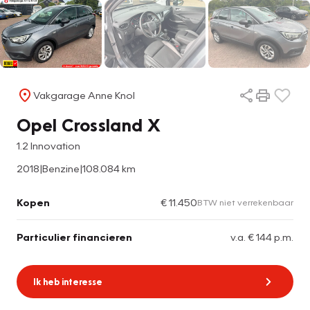
Vakgarage Anne Knol
Opel Crossland X
1.2 Innovation
2018
|
Benzine
|
108.084 km
Kopen
€ 11.450
BTW niet verrekenbaar
Particulier financieren
v.a. € 144 p.m.
Ik heb interesse