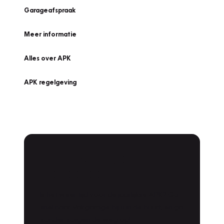
Garageafspraak
Meer informatie
Alles over APK
APK regelgeving
APK Keuring bij
Vakgarage!
Is het weer tijd voor de jaarlijkse APK? Ga
snel naar Vakgarage bij u in de buurt, en ga
zonder zorgen de weg op!