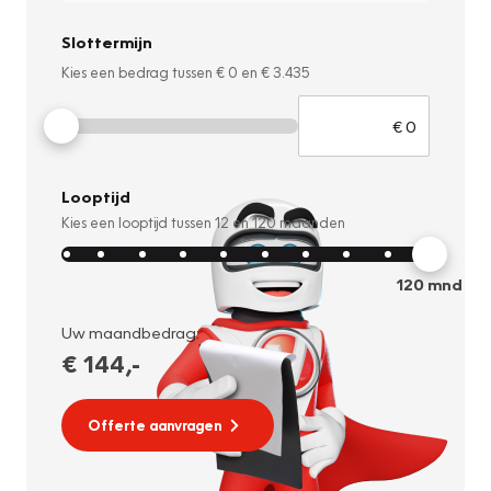
Slottermijn
Kies een bedrag tussen
€ 0
en
€ 3.435
Looptijd
Kies een looptijd tussen
12
en
120
maanden
120
mnd
Uw maandbedrag:
€ 144
,-
Offerte aanvragen