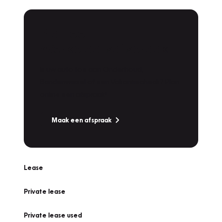
Plan een
Werkplaatsafspraak
Is uw auto toe aan Onderhoud,
Bandenwissel of een Vakantiecheck? Plan
online een afspraak!
Maak een afspraak
Lease
Private lease
Private lease used